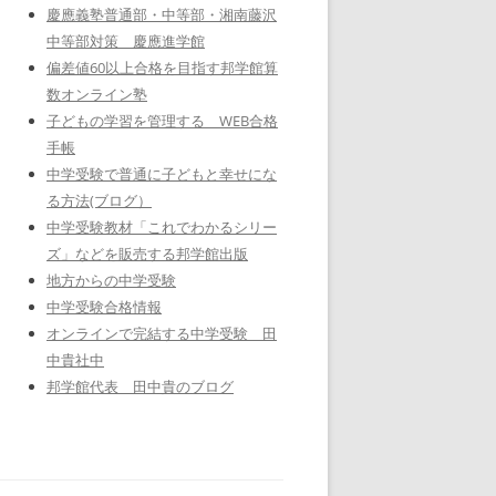
慶應義塾普通部・中等部・湘南藤沢
中等部対策 慶應進学館
偏差値60以上合格を目指す邦学館算
数オンライン塾
子どもの学習を管理する WEB合格
手帳
中学受験で普通に子どもと幸せにな
る方法(ブログ）
中学受験教材「これでわかるシリー
ズ」などを販売する邦学館出版
地方からの中学受験
中学受験合格情報
オンラインで完結する中学受験 田
中貴社中
邦学館代表 田中貴のブログ