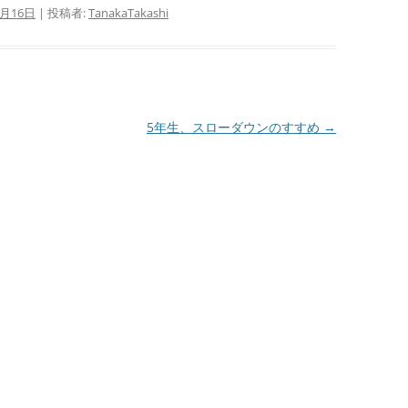
5月16日
|
投稿者:
TanakaTakashi
5年生、スローダウンのすすめ
→