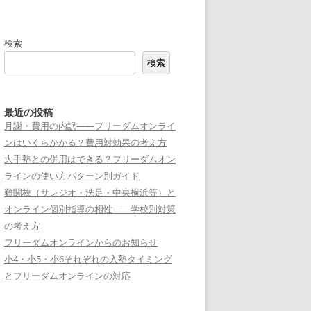
検索
検索
最近の投稿
月謝・費用の内訳——フリーダムオンライ
ンはいくらかかる？費用対効果の考え方
大手塾との併用はできる？フリーダムオン
ラインの使い方パターン別ガイド
難関校（サレジオ・洗足・中央横浜等）と
オンライン個別指導の相性——学校別対策
の考え方
フリーダムオンラインからのお知らせ
小4・小5・小6それぞれの入塾タイミング
とフリーダムオンラインの対応