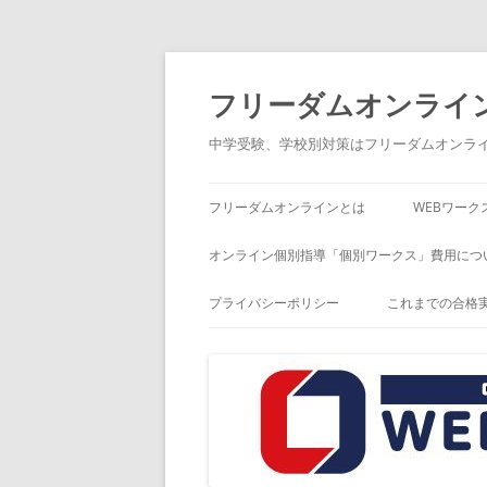
コ
ン
テ
フリーダムオンライ
ン
ツ
へ
中学受験、学校別対策はフリーダムオンラ
ス
キ
ッ
プ
フリーダムオンラインとは
WEBワーク
オンライン個別指導「個別ワークス」費用につ
プライバシーポリシー
これまでの合格