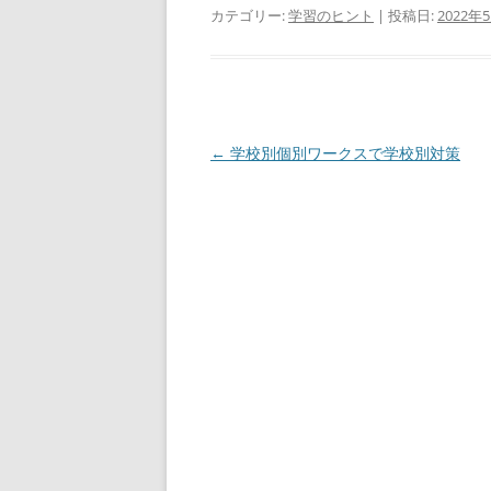
カテゴリー:
学習のヒント
| 投稿日:
2022年
投
←
学校別個別ワークスで学校別対策
稿
ナ
ビ
ゲ
ー
シ
ョ
ン