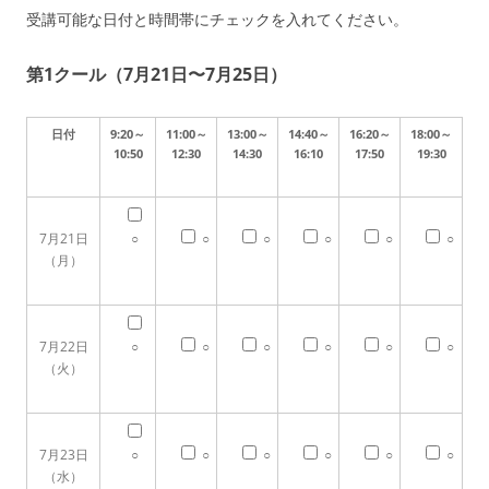
受講可能な日付と時間帯にチェックを入れてください。
第1クール（7月21日〜7月25日）
日付
9:20～
11:00～
13:00～
14:40～
16:20～
18:00～
10:50
12:30
14:30
16:10
17:50
19:30
7月21日
○
○
○
○
○
○
（月）
7月22日
○
○
○
○
○
○
（火）
7月23日
○
○
○
○
○
○
（水）