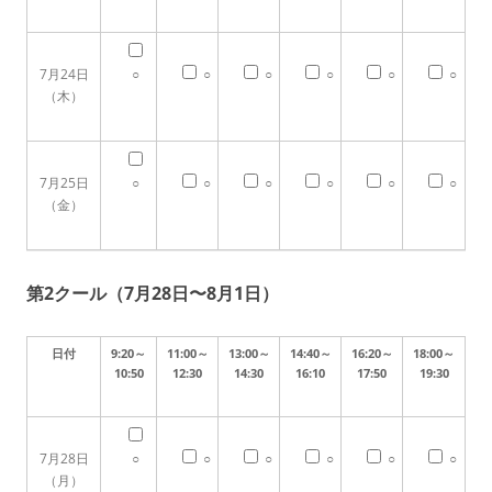
7月24日
○
○
○
○
○
○
（木）
7月25日
○
○
○
○
○
○
（金）
第2クール（7月28日〜8月1日）
日付
9:20～
11:00～
13:00～
14:40～
16:20～
18:00～
10:50
12:30
14:30
16:10
17:50
19:30
7月28日
○
○
○
○
○
○
（月）