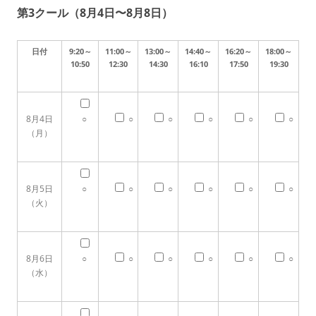
第3クール（8月4日〜8月8日）
日付
9:20～
11:00～
13:00～
14:40～
16:20～
18:00～
10:50
12:30
14:30
16:10
17:50
19:30
8月4日
○
○
○
○
○
○
（月）
8月5日
○
○
○
○
○
○
（火）
8月6日
○
○
○
○
○
○
（水）