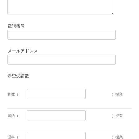
電話番号
メールアドレス
希望受講数
算数（
）授業
国語（
）授業
理科（
）授業