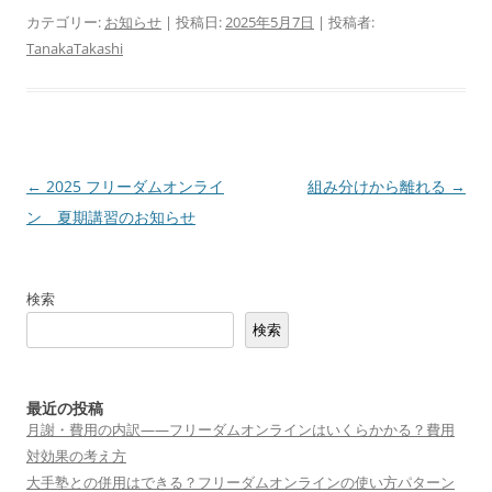
カテゴリー:
お知らせ
| 投稿日:
2025年5月7日
|
投稿者:
TanakaTakashi
投
←
2025 フリーダムオンライ
組み分けから離れる
→
稿
ン 夏期講習のお知らせ
ナ
ビ
検索
ゲ
検索
ー
シ
ョ
最近の投稿
月謝・費用の内訳——フリーダムオンラインはいくらかかる？費用
ン
対効果の考え方
大手塾との併用はできる？フリーダムオンラインの使い方パターン