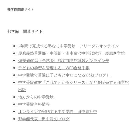
邦学館関連サイト
邦学館 関連サイト
2年間で完成する塾なし中学受験 フリーダムオンライン
慶應義塾普通部・中等部・湘南藤沢中等部対策 慶應進学館
偏差値60以上合格を目指す邦学館算数オンライン塾
子どもの学習を管理する WEB合格手帳
中学受験で普通に子どもと幸せになる方法(ブログ）
中学受験教材「これでわかるシリーズ」などを販売する邦学館
出版
地方からの中学受験
中学受験合格情報
オンラインで完結する中学受験 田中貴社中
邦学館代表 田中貴のブログ