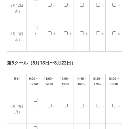
8月12日
○
○
○
○
○
○
（火）
8月13日
○
○
○
○
○
○
（水）
第5クール（8月18日〜8月22日）
日付
9:20～
11:00～
13:00～
14:40～
16:20～
18:00～
10:50
12:30
14:30
16:10
17:50
19:30
8月18日
○
○
○
○
○
○
（月）