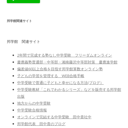
邦学館関連サイト
邦学館 関連サイト
2年間で完成する塾なし中学受験 フリーダムオンライン
慶應義塾普通部・中等部・湘南藤沢中等部対策 慶應進学館
偏差値60以上合格を目指す邦学館算数オンライン塾
子どもの学習を管理する WEB合格手帳
中学受験で普通に子どもと幸せになる方法(ブログ）
中学受験教材「これでわかるシリーズ」などを販売する邦学館
出版
地方からの中学受験
中学受験合格情報
オンラインで完結する中学受験 田中貴社中
邦学館代表 田中貴のブログ