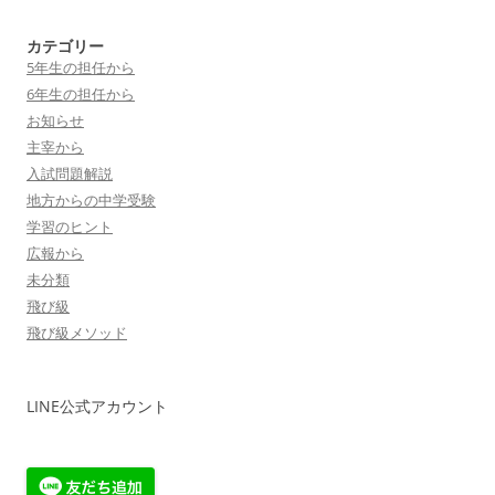
カテゴリー
5年生の担任から
6年生の担任から
お知らせ
主宰から
入試問題解説
地方からの中学受験
学習のヒント
広報から
未分類
飛び級
飛び級メソッド
LINE公式アカウント