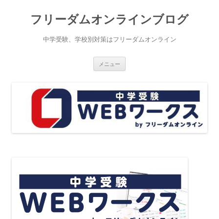
コ
ン
フリーダムオンラインブログ
テ
ン
ツ
へ
中学受験、学校別対策はフリーダムオンライン
ス
キ
ッ
プ
メニュー