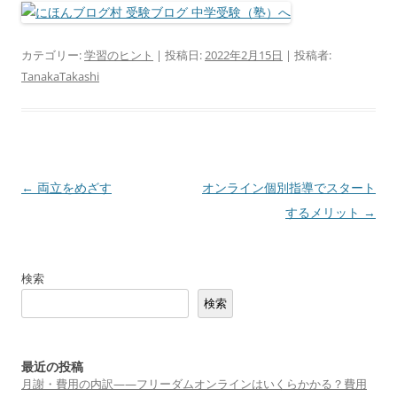
カテゴリー:
学習のヒント
| 投稿日:
2022年2月15日
|
投稿者:
TanakaTakashi
投
←
両立をめざす
オンライン個別指導でスタート
稿
するメリット
→
ナ
ビ
検索
ゲ
検索
ー
シ
ョ
最近の投稿
月謝・費用の内訳——フリーダムオンラインはいくらかかる？費用
ン