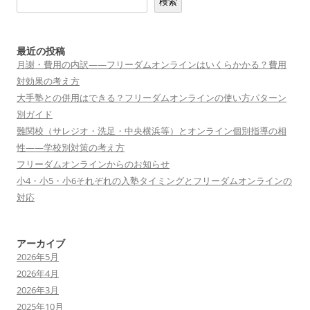
検索
ー
シ
ョ
最近の投稿
月謝・費用の内訳——フリーダムオンラインはいくらかかる？費用
ン
対効果の考え方
大手塾との併用はできる？フリーダムオンラインの使い方パターン
別ガイド
難関校（サレジオ・洗足・中央横浜等）とオンライン個別指導の相
性——学校別対策の考え方
フリーダムオンラインからのお知らせ
小4・小5・小6それぞれの入塾タイミングとフリーダムオンラインの
対応
アーカイブ
2026年5月
2026年4月
2026年3月
2025年10月