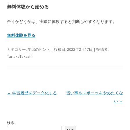
無料体験から始める
合うかどうかは、実際に体験すると判断しやすくなります。
無料体験を見る
カテゴリー:
学習のヒント
| 投稿日:
2022年2月17日
|
投稿者:
TanakaTakashi
投
←
学習履歴をデータ化する
習い事やスポーツをやめたくな
稿
い
→
ナ
ビ
検索
ゲ