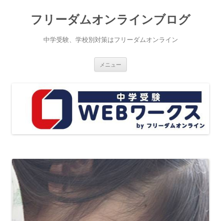
コ
ン
フリーダムオンラインブログ
テ
ン
ツ
へ
中学受験、学校別対策はフリーダムオンライン
ス
キ
ッ
プ
メニュー