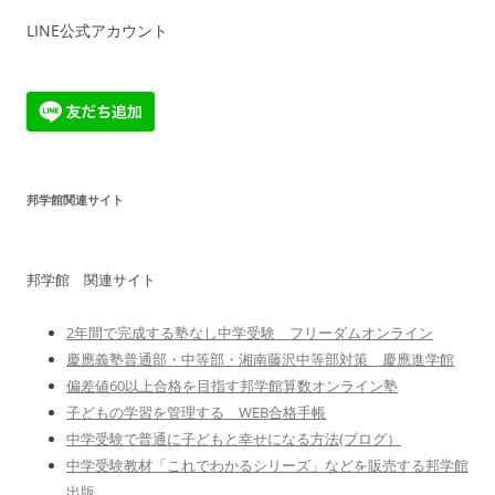
LINE公式アカウント
邦学館関連サイト
邦学館 関連サイト
2年間で完成する塾なし中学受験 フリーダムオンライン
慶應義塾普通部・中等部・湘南藤沢中等部対策 慶應進学館
偏差値60以上合格を目指す邦学館算数オンライン塾
子どもの学習を管理する WEB合格手帳
中学受験で普通に子どもと幸せになる方法(ブログ）
中学受験教材「これでわかるシリーズ」などを販売する邦学館
出版