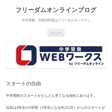
コ
ン
フリーダムオンラインブログ
テ
ン
ツ
へ
中学受験、学校別対策はフリーダムオンライン
ス
キ
ッ
プ
メニュー
スタートの自由
中学受験のスタートがどんどん早くなる傾向にあります。
以前は4年生の3学期（5年生になる年の2月）からのスタートが