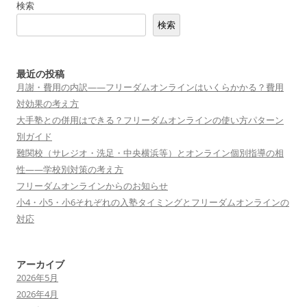
検索
ゲ
検索
ー
シ
ョ
最近の投稿
月謝・費用の内訳——フリーダムオンラインはいくらかかる？費用
ン
対効果の考え方
大手塾との併用はできる？フリーダムオンラインの使い方パターン
別ガイド
難関校（サレジオ・洗足・中央横浜等）とオンライン個別指導の相
性——学校別対策の考え方
フリーダムオンラインからのお知らせ
小4・小5・小6それぞれの入塾タイミングとフリーダムオンラインの
対応
アーカイブ
2026年5月
2026年4月