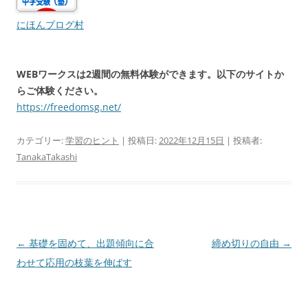
にほんブログ村
WEBワークスは2週間の無料体験ができます。以下のサイトか
らご体験ください。
https://freedomsg.net/
カテゴリー:
学習のヒント
| 投稿日:
2022年12月15日
|
投稿者:
TanakaTakashi
投
←
基礎を固めて、出題傾向に合
締め切りの自由
→
稿
わせて応用の枝葉を伸ばす
ナ
ビ