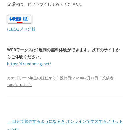
な場合は、ぜひトライしてみてください。
にほんブログ村
WEBワークスは2週間の無料体験ができます。以下のサイトか
らご体験ください。
https://freedomsg.net/
カテゴリー:
6年生の担任から
| 投稿日:
2023年2月11日
|
投稿者:
TanakaTakashi
投
←
自分で勉強するようになるき
オンラインで学習するメリット
稿
っかけ
→