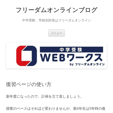
コ
ン
フリーダムオンラインブログ
テ
ン
ツ
へ
中学受験、学校別対策はフリーダムオンライン
ス
キ
ッ
プ
メニュー
復習ページの使い方
新年度になったので、計画を立て直しましょう。
授業のペースはそれほど変わりませんが、新6年生は5年時の復