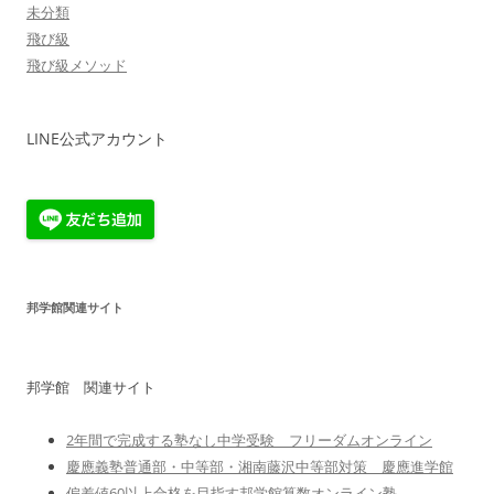
未分類
飛び級
飛び級メソッド
LINE公式アカウント
邦学館関連サイト
邦学館 関連サイト
2年間で完成する塾なし中学受験 フリーダムオンライン
慶應義塾普通部・中等部・湘南藤沢中等部対策 慶應進学館
偏差値60以上合格を目指す邦学館算数オンライン塾