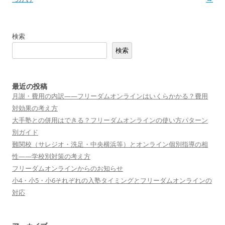
ナ
ビ
検索
ゲ
検索
ー
シ
ョ
最近の投稿
月謝・費用の内訳——フリーダムオンラインはいくらかかる？費用
ン
対効果の考え方
大手塾との併用はできる？フリーダムオンラインの使い方パターン
別ガイド
難関校（サレジオ・洗足・中央横浜等）とオンライン個別指導の相
性——学校別対策の考え方
フリーダムオンラインからのお知らせ
小4・小5・小6それぞれの入塾タイミングとフリーダムオンラインの
対応