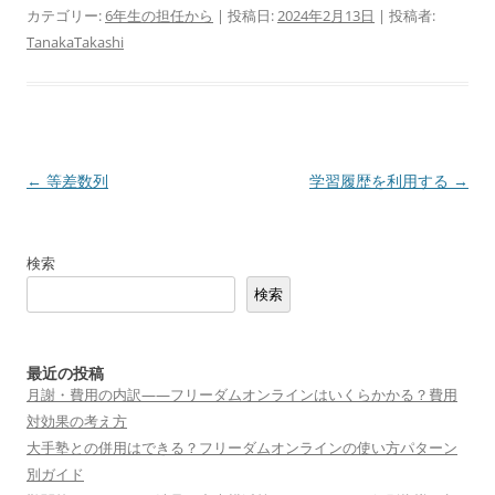
カテゴリー:
6年生の担任から
| 投稿日:
2024年2月13日
|
投稿者:
TanakaTakashi
投
←
等差数列
学習履歴を利用する
→
稿
ナ
検索
ビ
検索
ゲ
ー
シ
最近の投稿
月謝・費用の内訳——フリーダムオンラインはいくらかかる？費用
ョ
対効果の考え方
ン
大手塾との併用はできる？フリーダムオンラインの使い方パターン
別ガイド