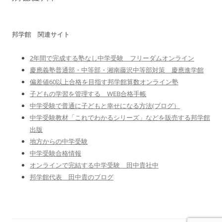
邦学館 関連サイト
2年間で完成する塾なし中学受験 フリーダムオンライン
慶應義塾普通部・中等部・湘南藤沢中等部対策 慶應進学館
偏差値60以上合格を目指す邦学館算数オンライン塾
子どもの学習を管理する WEB合格手帳
中学受験で普通に子どもと幸せになる方法(ブログ）
中学受験教材「これでわかるシリーズ」などを販売する邦学館
出版
地方からの中学受験
中学受験合格情報
オンラインで完結する中学受験 田中貴社中
邦学館代表 田中貴のブログ