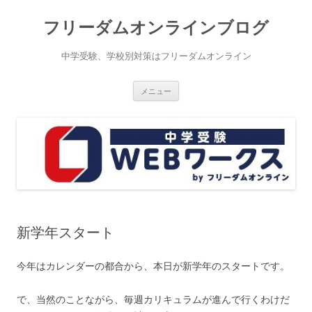
コ
ン
フリーダムオンラインブログ
テ
ン
ツ
へ
中学受験、学校別対策はフリーダムオンライン
ス
キ
ッ
プ
メニュー
新学年スタート
今年はカレンダーの都合から、本日が新学年のスタートです。
で、当然のことながら、毎週カリキュラムが進んで行くわけだ