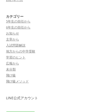
カテゴリー
5年生の担任から
6年生の担任から
お知らせ
主宰から
入試問題解説
地方からの中学受験
学習のヒント
広報から
未分類
飛び級
飛び級メソッド
LINE公式アカウント