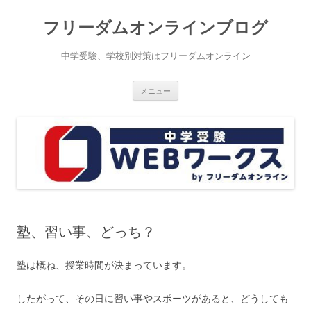
コ
ン
フリーダムオンラインブログ
テ
ン
ツ
へ
中学受験、学校別対策はフリーダムオンライン
ス
キ
ッ
プ
メニュー
塾、習い事、どっち？
塾は概ね、授業時間が決まっています。
したがって、その日に習い事やスポーツがあると、どうしても