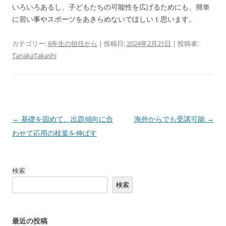
いろいろあるし、子どもたちの可能性を広げるためにも、簡単
に習い事やスポーツをあきらめないでほしいｔ思います。
カテゴリー:
6年生の担任から
| 投稿日:
2024年2月21日
|
投稿者:
TanakaTakashi
投
←
基礎を固めて、出題傾向に合
海外からでも受講可能
→
稿
わせて応用の枝葉を伸ばす
ナ
ビ
検索
ゲ
検索
ー
シ
ョ
最近の投稿