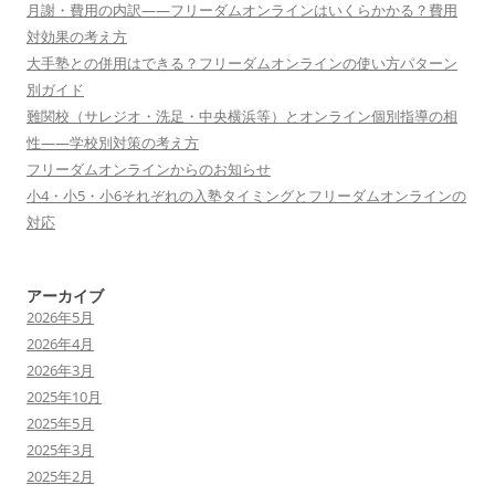
月謝・費用の内訳——フリーダムオンラインはいくらかかる？費用
ン
対効果の考え方
大手塾との併用はできる？フリーダムオンラインの使い方パターン
別ガイド
難関校（サレジオ・洗足・中央横浜等）とオンライン個別指導の相
性——学校別対策の考え方
フリーダムオンラインからのお知らせ
小4・小5・小6それぞれの入塾タイミングとフリーダムオンラインの
対応
アーカイブ
2026年5月
2026年4月
2026年3月
2025年10月
2025年5月
2025年3月
2025年2月