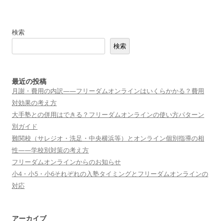
ナ
ビ
検索
ゲ
検索
ー
シ
ョ
最近の投稿
月謝・費用の内訳——フリーダムオンラインはいくらかかる？費用
ン
対効果の考え方
大手塾との併用はできる？フリーダムオンラインの使い方パターン
別ガイド
難関校（サレジオ・洗足・中央横浜等）とオンライン個別指導の相
性——学校別対策の考え方
フリーダムオンラインからのお知らせ
小4・小5・小6それぞれの入塾タイミングとフリーダムオンラインの
対応
アーカイブ