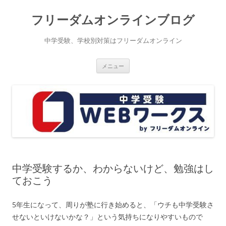
コ
ン
フリーダムオンラインブログ
テ
ン
ツ
へ
中学受験、学校別対策はフリーダムオンライン
ス
キ
ッ
プ
メニュー
中学受験するか、わからないけど、勉強はし
ておこう
5年生になって、周りが塾に行き始めると、「ウチも中学受験さ
せないといけないかな？」という気持ちになりやすいもので