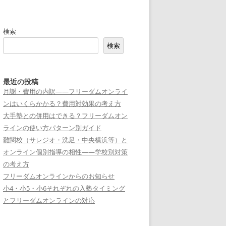
検索
検索
最近の投稿
月謝・費用の内訳——フリーダムオンライ
ンはいくらかかる？費用対効果の考え方
大手塾との併用はできる？フリーダムオン
ラインの使い方パターン別ガイド
難関校（サレジオ・洗足・中央横浜等）と
オンライン個別指導の相性——学校別対策
の考え方
フリーダムオンラインからのお知らせ
小4・小5・小6それぞれの入塾タイミング
とフリーダムオンラインの対応