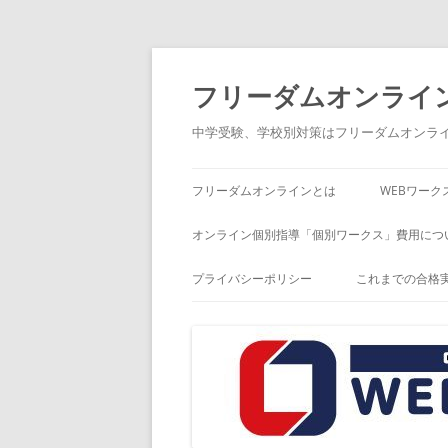
コ
ン
テ
フリーダムオンライ
ン
ツ
へ
中学受験、学校別対策はフリーダムオンラ
ス
キ
ッ
プ
フリーダムオンラインとは
WEBワーク
オンライン個別指導「個別ワークス」費用につ
プライバシーポリシー
これまでの合格