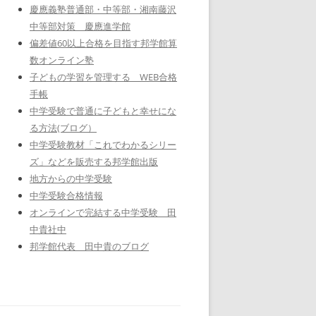
慶應義塾普通部・中等部・湘南藤沢
中等部対策 慶應進学館
偏差値60以上合格を目指す邦学館算
数オンライン塾
子どもの学習を管理する WEB合格
手帳
中学受験で普通に子どもと幸せにな
る方法(ブログ）
中学受験教材「これでわかるシリー
ズ」などを販売する邦学館出版
地方からの中学受験
中学受験合格情報
オンラインで完結する中学受験 田
中貴社中
邦学館代表 田中貴のブログ