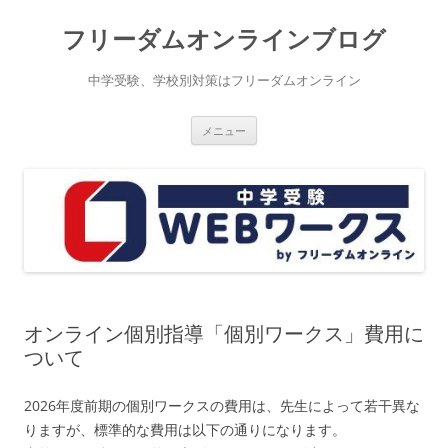
コ
ン
フリーダムオンラインブログ
テ
ン
ツ
へ
中学受験、学校別対策はフリーダムオンライン
ス
キ
ッ
プ
メニュー
オンライン個別指導「個別ワークス」費用に
ついて
2026年度前期の個別ワークスの費用は、先生によって若干異な
りますが、標準的な費用は以下の通りになります。