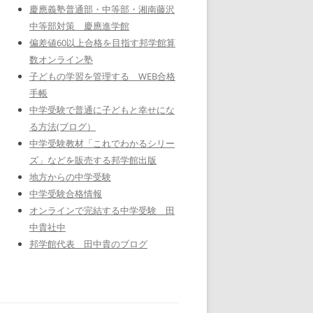
慶應義塾普通部・中等部・湘南藤沢
中等部対策 慶應進学館
偏差値60以上合格を目指す邦学館算
数オンライン塾
子どもの学習を管理する WEB合格
手帳
中学受験で普通に子どもと幸せにな
る方法(ブログ）
中学受験教材「これでわかるシリー
ズ」などを販売する邦学館出版
地方からの中学受験
中学受験合格情報
オンラインで完結する中学受験 田
中貴社中
邦学館代表 田中貴のブログ