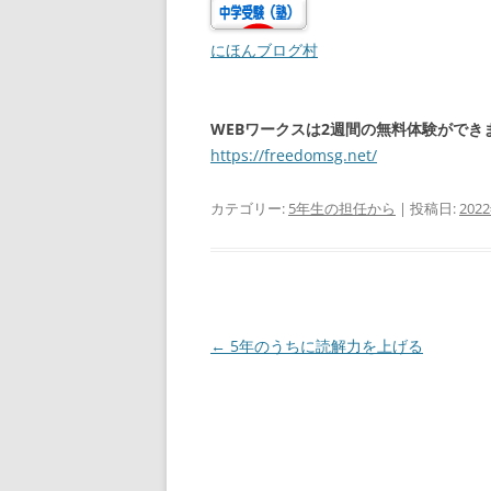
にほんブログ村
WEBワークスは2週間の無料体験がで
https://freedomsg.net/
カテゴリー:
5年生の担任から
| 投稿日:
202
投
←
5年のうちに読解力を上げる
稿
ナ
ビ
ゲ