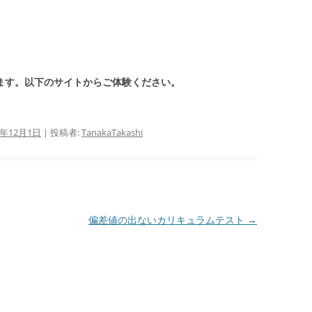
きます。以下のサイトからご体験ください。
2年12月1日
|
投稿者:
TanakaTakashi
偏差値の出ないカリキュラムテスト
→