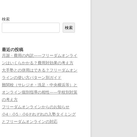
検索
検索
最近の投稿
月謝・費用の内訳——フリーダムオンライ
ンはいくらかかる？費用対効果の考え方
大手塾との併用はできる？フリーダムオン
ラインの使い方パターン別ガイド
難関校（サレジオ・洗足・中央横浜等）と
オンライン個別指導の相性——学校別対策
の考え方
フリーダムオンラインからのお知らせ
小4・小5・小6それぞれの入塾タイミング
とフリーダムオンラインの対応