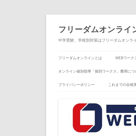
コ
ン
テ
フリーダムオンライ
ン
ツ
へ
中学受験、学校別対策はフリーダムオンラ
ス
キ
ッ
プ
フリーダムオンラインとは
WEBワーク
オンライン個別指導「個別ワークス」費用につ
プライバシーポリシー
これまでの合格