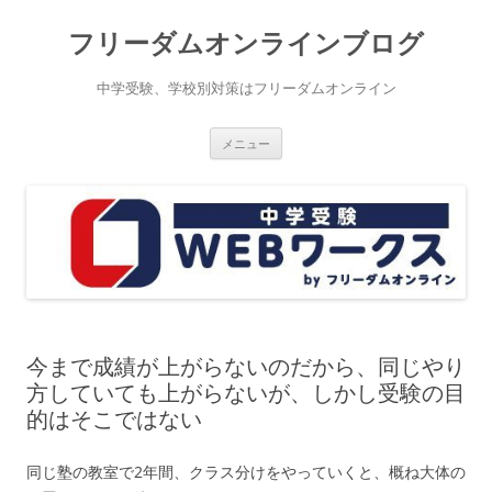
コ
ン
フリーダムオンラインブログ
テ
ン
ツ
へ
中学受験、学校別対策はフリーダムオンライン
ス
キ
ッ
プ
メニュー
今まで成績が上がらないのだから、同じやり
方していても上がらないが、しかし受験の目
的はそこではない
同じ塾の教室で2年間、クラス分けをやっていくと、概ね大体の