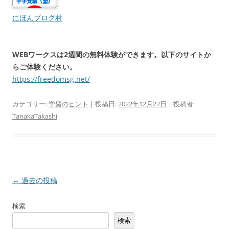
にほんブログ村
WEBワークスは2週間の無料体験ができます。以下のサイトか
らご体験ください。
https://freedomsg.net/
カテゴリー:
学習のヒント
| 投稿日:
2022年12月27日
|
投稿者:
TanakaTakashi
投
←
過去の投稿
稿
検索
ナ
検索
ビ