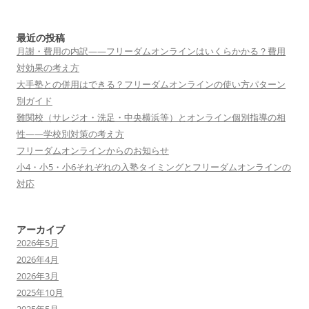
ゲ
ー
最近の投稿
シ
月謝・費用の内訳——フリーダムオンラインはいくらかかる？費用
対効果の考え方
ョ
大手塾との併用はできる？フリーダムオンラインの使い方パターン
ン
別ガイド
難関校（サレジオ・洗足・中央横浜等）とオンライン個別指導の相
性——学校別対策の考え方
フリーダムオンラインからのお知らせ
小4・小5・小6それぞれの入塾タイミングとフリーダムオンラインの
対応
アーカイブ
2026年5月
2026年4月
2026年3月
2025年10月