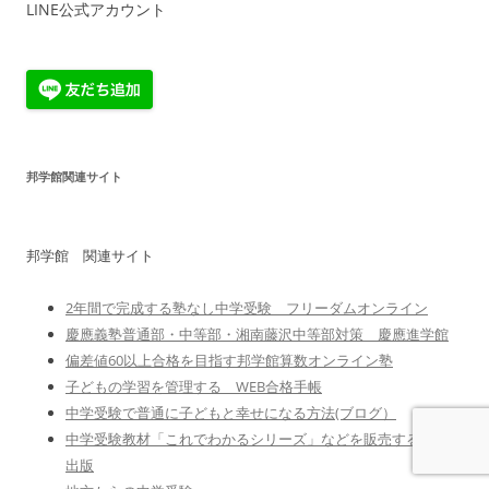
LINE公式アカウント
邦学館関連サイト
邦学館 関連サイト
2年間で完成する塾なし中学受験 フリーダムオンライン
慶應義塾普通部・中等部・湘南藤沢中等部対策 慶應進学館
偏差値60以上合格を目指す邦学館算数オンライン塾
子どもの学習を管理する WEB合格手帳
中学受験で普通に子どもと幸せになる方法(ブログ）
中学受験教材「これでわかるシリーズ」などを販売する邦学館
出版