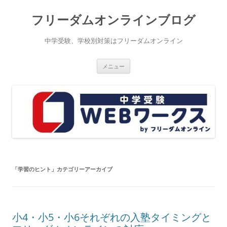
コ
ン
フリーダムオンラインブログ
テ
ン
ツ
へ
中学受験、学校別対策はフリーダムオンライン
ス
キ
ッ
プ
メニュー
「
学習のヒント
」カテゴリーアーカイブ
小4・小5・小6それぞれの入塾タイミングと