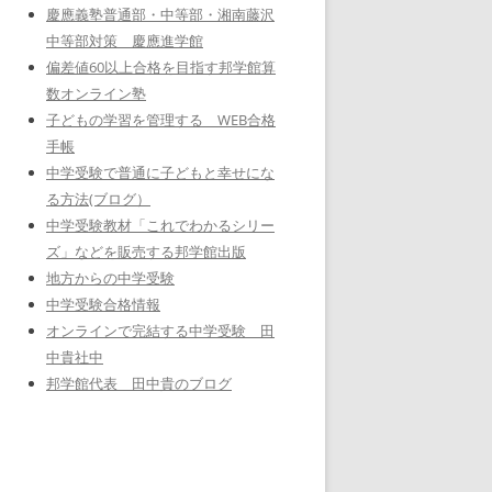
慶應義塾普通部・中等部・湘南藤沢
中等部対策 慶應進学館
偏差値60以上合格を目指す邦学館算
数オンライン塾
子どもの学習を管理する WEB合格
手帳
中学受験で普通に子どもと幸せにな
る方法(ブログ）
中学受験教材「これでわかるシリー
ズ」などを販売する邦学館出版
地方からの中学受験
中学受験合格情報
オンラインで完結する中学受験 田
中貴社中
邦学館代表 田中貴のブログ