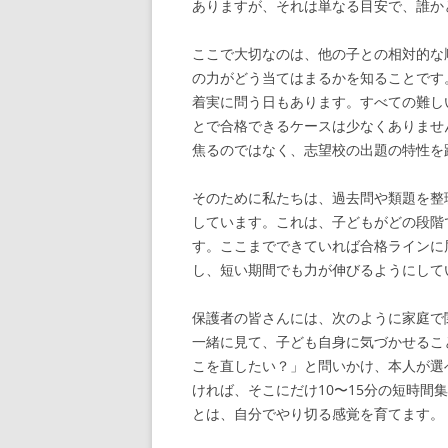
ありますが、それは単なる目安で、誰か
ここで大切なのは、他の子との相対的な
の力がどう当てはまるかを知ることです
着実に問う日もあります。すべての難し
とで合格できるケースは少なくありませ
焦るのではなく、志望校の出題の特性を
そのために私たちは、過去問や類題を整
しています。これは、子どもがどの段階
す。ここまでできていれば合格ラインに
し、短い期間でも力が伸びるようにして
保護者の皆さんには、次のように家庭で
一緒に見て、子ども自身に気づかせるこ
こを直したい？」と問いかけ、本人が選
ければ、そこにだけ10〜15分の短時
とは、自分でやり切る感覚を育てます。