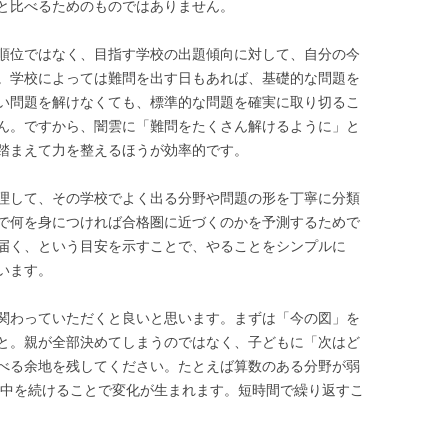
と比べるためのものではありません。
順位ではなく、目指す学校の出題傾向に対して、自分の今
。学校によっては難問を出す日もあれば、基礎的な問題を
い問題を解けなくても、標準的な問題を確実に取り切るこ
ん。ですから、闇雲に「難問をたくさん解けるように」と
踏まえて力を整えるほうが効率的です。
理して、その学校でよく出る分野や問題の形を丁寧に分類
で何を身につければ合格圏に近づくのかを予測するためで
届く、という目安を示すことで、やることをシンプルに
います。
関わっていただくと良いと思います。まずは「今の図」を
と。親が全部決めてしまうのではなく、子どもに「次はど
べる余地を残してください。たとえば算数のある分野が弱
間集中を続けることで変化が生まれます。短時間で繰り返すこ