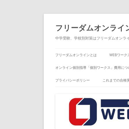
コ
ン
テ
フリーダムオンライ
ン
ツ
へ
中学受験、学校別対策はフリーダムオンラ
ス
キ
ッ
プ
フリーダムオンラインとは
WEBワーク
オンライン個別指導「個別ワークス」費用につ
プライバシーポリシー
これまでの合格