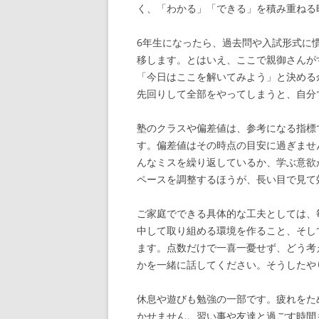
く、「わかる」「できる」を積み重ねる
6年生になったら、過去問や入試形式に
移します。とはいえ、ここで親御さんが
「今日はここを解いてみよう」と決める
先回りして全部をやってしまうと、自分
塾のクラスや偏差値は、参考になる指標
す。偏差値はその時点の目安に過ぎませ
んなミスを繰り返しているか、学ぶ意欲
ペースを調整するほうが、長い目で見て
ご家庭でできる具体的な工夫としては、
中して取り組める環境を作ること、そし
ます。点数だけで一喜一憂せず、どう考
かを一緒に話してください。そうしたや
休息や遊びも勉強の一部です。疲れをた
かせません。習い事や友達と過ごす時間