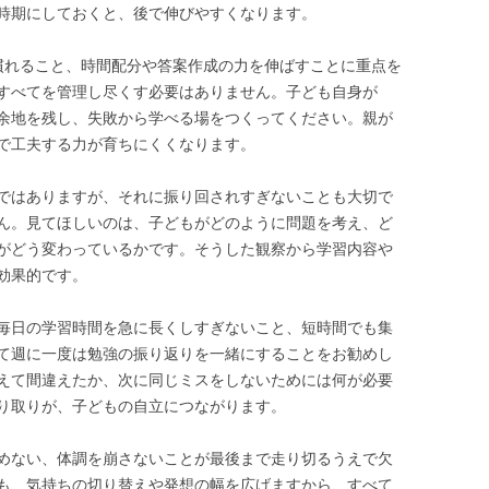
時期にしておくと、後で伸びやすくなります。
慣れること、時間配分や答案作成の力を伸ばすことに重点を
すべてを管理し尽くす必要はありません。子ども自身が
余地を残し、失敗から学べる場をつくってください。親が
で工夫する力が育ちにくくなります。
ではありますが、それに振り回されすぎないことも大切で
ん。見てほしいのは、子どもがどのように問題を考え、ど
がどう変わっているかです。そうした観察から学習内容や
効果的です。
毎日の学習時間を急に長くしすぎないこと、短時間でも集
て週に一度は勉強の振り返りを一緒にすることをお勧めし
えて間違えたか、次に同じミスをしないためには何が必要
り取りが、子どもの自立につながります。
めない、体調を崩さないことが最後まで走り切るうえで欠
も、気持ちの切り替えや発想の幅を広げますから、すべて