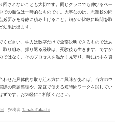
り回されないことも大切です。同じクラスでも伸びるペー
中での順位は一時的なものです。大事なのは、志望校の問
点必要かを冷静に積み上げること。細かい比較に時間を取
ど効果は出ます。
でください。学力は数字だけで全部説明できるものではあ
、取り組み、振り返る経験は、受験後も生きます。ですか
のではなく、そのプロセスを温かく見守り、時には手を貸
合わせた具体的な取り組み方にご興味があれば、当方のウ
実際の問題整理や、家庭で使える短時間ワークを試してい
はずです。お気軽にご相談ください。
0日
|
投稿者:
TanakaTakashi