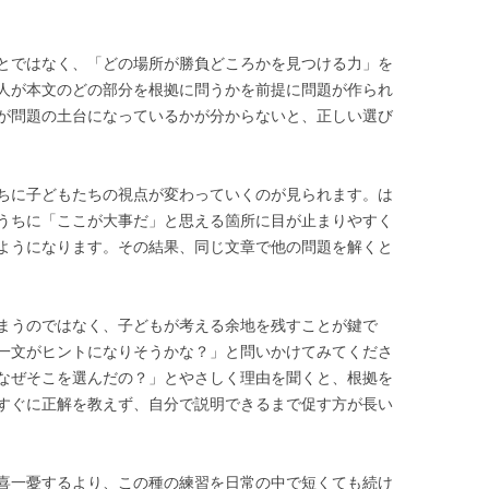
とではなく、「どの場所が勝負どころかを見つける力」を
人が本文のどの部分を根拠に問うかを前提に問題が作られ
が問題の土台になっているかが分からないと、正しい選び
ちに子どもたちの視点が変わっていくのが見られます。は
うちに「ここが大事だ」と思える箇所に目が止まりやすく
ようになります。その結果、同じ文章で他の問題を解くと
まうのではなく、子どもが考える余地を残すことが鍵で
一文がヒントになりそうかな？」と問いかけてみてくださ
なぜそこを選んだの？」とやさしく理由を聞くと、根拠を
すぐに正解を教えず、自分で説明できるまで促す方が長い
喜一憂するより、この種の練習を日常の中で短くても続け