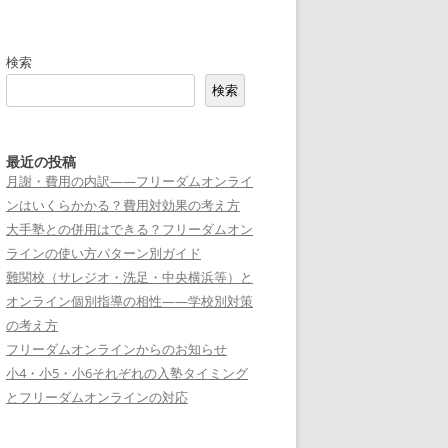
検索
検索
最近の投稿
月謝・費用の内訳——フリーダムオンライ
ンはいくらかかる？費用対効果の考え方
大手塾との併用はできる？フリーダムオン
ラインの使い方パターン別ガイド
難関校（サレジオ・洗足・中央横浜等）と
オンライン個別指導の相性——学校別対策
の考え方
フリーダムオンラインからのお知らせ
小4・小5・小6それぞれの入塾タイミング
とフリーダムオンラインの対応